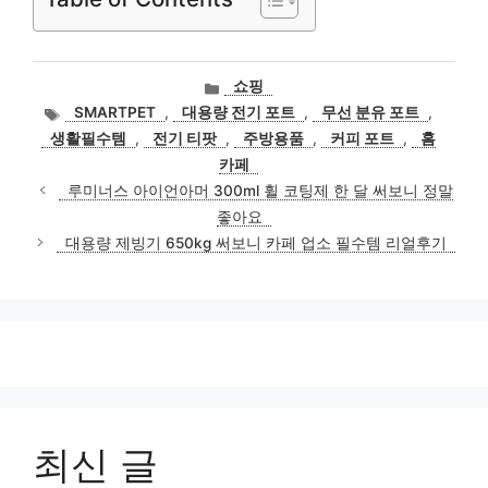
카
쇼핑
테
태
SMARTPET
,
대용량 전기 포트
,
무선 분유 포트
,
고
그
생활필수템
,
전기 티팟
,
주방용품
,
커피 포트
,
홈
리
카페
루미너스 아이언아머 300ml 휠 코팅제 한 달 써보니 정말
좋아요
대용량 제빙기 650kg 써보니 카페 업소 필수템 리얼후기
최신 글