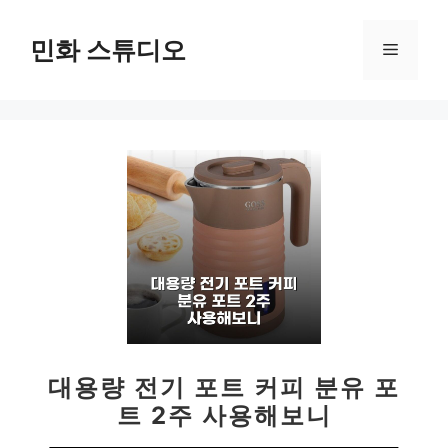
컨
텐
민화 스튜디오
메
츠
로
뉴
건
너
뛰
기
대용량 전기 포트 커피 분유 포
트 2주 사용해보니