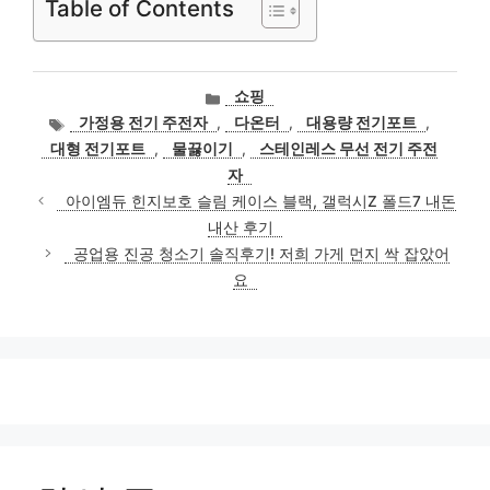
Table of Contents
카
쇼핑
테
태
가정용 전기 주전자
,
다온터
,
대용량 전기포트
,
고
그
대형 전기포트
,
물끓이기
,
스테인레스 무선 전기 주전
리
자
아이엠듀 힌지보호 슬림 케이스 블랙, 갤럭시Z 폴드7 내돈
내산 후기
공업용 진공 청소기 솔직후기! 저희 가게 먼지 싹 잡았어
요