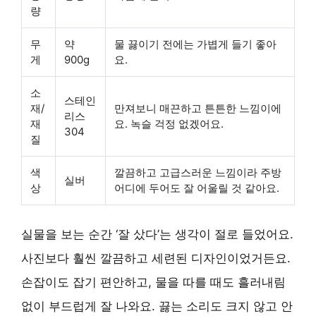
량
무
약
물 끓이기 전에는 가볍게 들기 좋아
게
900g
요.
소
스테인
재/
만져보니 매끈하고 튼튼한 느낌이에
리스
재
요. 녹슬 걱정 없겠어요.
304
질
색
깔끔하고 고급스러운 느낌이라 주방
실버
상
어디에 두어도 잘 어울릴 것 같아요.
실물을 보는 순간 ‘잘 샀다’는 생각이 절로 들었어요.
사진보다 훨씬 깔끔하고 세련된 디자인이었거든요.
손잡이도 잡기 편안하고, 물을 따를 때도 흘러내림
없이 부드럽게 잘 나와요. 끓는 소리도 크지 않고 안