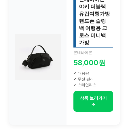
야키 더블랙
유럽여행가방
핸드폰 슬링
백 여행용 크
로스 미니백
가방
론네바이론
58,000원
✔ 대용량
✔ 무선 편리
✔ 스테인리스
상품 보러가기
→