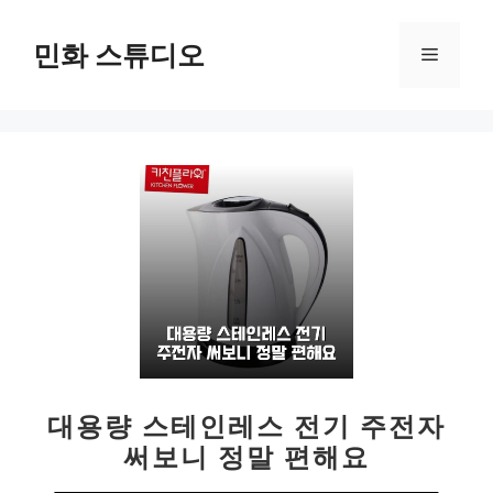
컨
텐
민화 스튜디오
메
츠
로
뉴
건
너
뛰
기
대용량 스테인레스 전기 주전자
써보니 정말 편해요