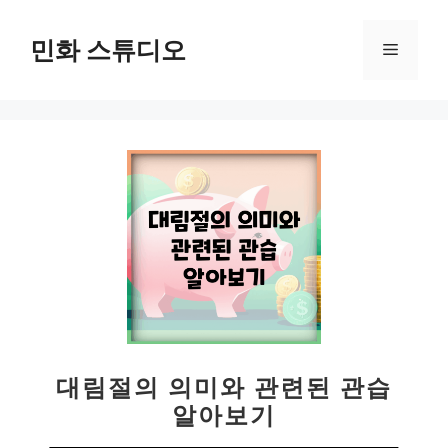
컨
텐
민화 스튜디오
메
츠
로
뉴
건
너
뛰
기
대림절의 의미와 관련된 관습
알아보기