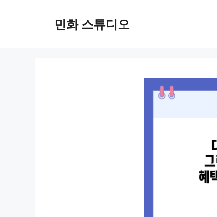
컨
텐
민화 스튜디오
츠
로
건
너
뛰
기