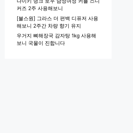
나이키 덩크 로우 남성여성 커플 스니
커즈 2주 사용해보니
[불스원] 그라스 더 편백 디퓨저 사용
해보니 2주간 차량 향기 유지
우거지 뼈해장국 감자탕 1kg 사용해
보니 국물이 진합니다