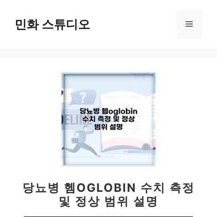
컨
텐
민화 스튜디오
메
츠
로
뉴
건
너
뛰
기
당뇨병 헴OGLOBIN 수치 측정
및 정상 범위 설명