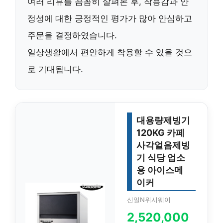
여러 리뷰를 꼼꼼히 살펴본 후,
착용감과 안
정성
에 대한 긍정적인 평가가 많아 안심하고
주문을 결정하였습니다.
일상생활에서
편안하게 착용
할 수 있을 것으
로 기대됩니다.
대용량제빙기
120KG 카페
사각얼음제빙
기 식당 업소
용 아이스메
이커
신일N위시웨이
2,520,000