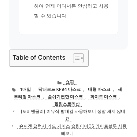
하여 언제 어디서든 안심하고 사용
할 수 있습니다.
Table of Contents
카
쇼핑
테
태
1매입
,
닥터로드 KF94 마스크
,
대형 마스크
,
새
고
그
부리형 마스크
,
숨쉬기편한 마스크
,
화이트 마스크
,
리
힐링스토리샵
[토비앤몰리] 이유식 빨대컵 사용해보니 정말 새지 않네
요
슈피겐 갤럭시 카드 케이스 슬림아머CS 라이트블루 사용
해보니