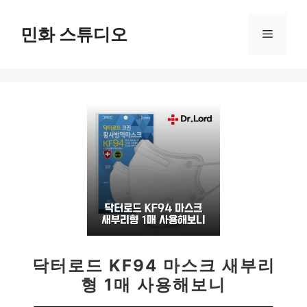
컨
텐
민화 스튜디오
메
츠
로
뉴
건
너
뛰
기
닥터로드 KF94 마스크 새부리
형 1매 사용해보니