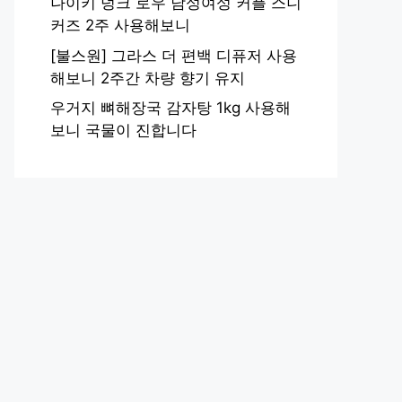
나이키 덩크 로우 남성여성 커플 스니
커즈 2주 사용해보니
[불스원] 그라스 더 편백 디퓨저 사용
해보니 2주간 차량 향기 유지
우거지 뼈해장국 감자탕 1kg 사용해
보니 국물이 진합니다