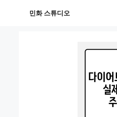
컨
텐
민화 스튜디오
츠
로
건
너
뛰
기