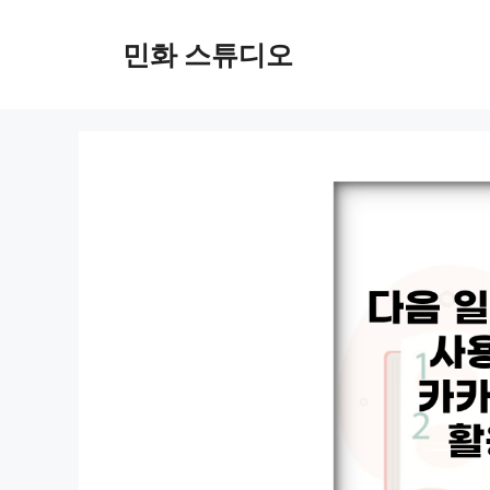
컨
텐
민화 스튜디오
츠
로
건
너
뛰
기