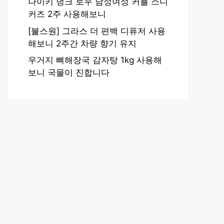
나이키 덩크 로우 남성여성 커플 스니
커즈 2주 사용해보니
[불스원] 그라스 더 편백 디퓨저 사용
해보니 2주간 차량 향기 유지
우거지 뼈해장국 감자탕 1kg 사용해
보니 국물이 진합니다