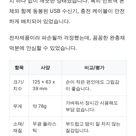
치 하나 없이 깨끗한 상태였습니다. 특히 민트색 본
체와 함께 동봉된 USB 수신기, 충전 케이블이 안전
하게 배치되어 있었습니다.
전자제품이라 파손될까 걱정했는데, 꼼꼼한 완충재
덕분에 안심할 수 있었습니다.
항목
사양
비교/평가
크기/
125 x 63 x
손이 작은 편인데도
그립감
치수
39 mm
이 좋습니다.
가벼워서
장시간 사용해도
무게
약 78g
부담 없습니다.
소재/
무광 플라스
부드럽고 땀이 잘 차지 않는
재질
틱
질감입니다.