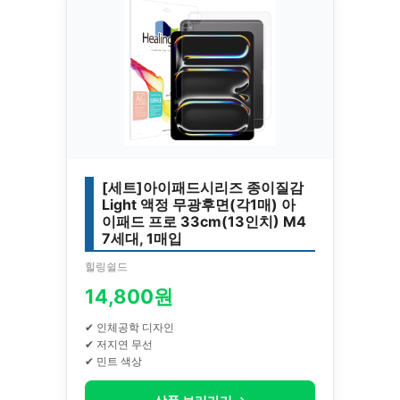
[세트]아이패드시리즈 종이질감
Light 액정 무광후면(각1매) 아
이패드 프로 33cm(13인치) M4
7세대, 1매입
힐링쉴드
14,800원
✔ 인체공학 디자인
✔ 저지연 무선
✔ 민트 색상