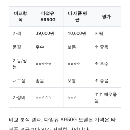
비교항
다얼유
타 제품 평
평가
목
A950G
균
가격
39,000원
40,000원
저렴
품질
우수
보통
↑ 좋음
기능/성
⭐⭐⭐⭐⭐
⭐⭐⭐⭐
↑ 우수
능
내구성
좋음
보통
↑ 좋음
↑↑ 매우좋
가성비
⭐⭐⭐⭐⭐
⭐⭐⭐
음
비교 분석 결과, 다얼유 A950G 모델은 가격은 타
제품 평균보다 약간 저렴한 편입니다.