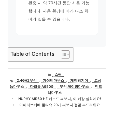
완충 시 약 70시간 동안 사용 가능
합니다. 사용 환경에 따라 다소 차
이가 있을 수 있습니다.
Table of Contents
카
쇼핑
테
태
2.4GHZ무선
,
가성비마우스
,
게이밍기어
,
고성
고
그
능마우스
,
다얼유 A950G
,
무선 게이밍마우스
,
민트
리
색마우스
NUPHY AIR60 HE 키보드 써보니, 이 키감 실화예요!
아이러브베베 물티슈 20개 써보니 정말 부드러워요