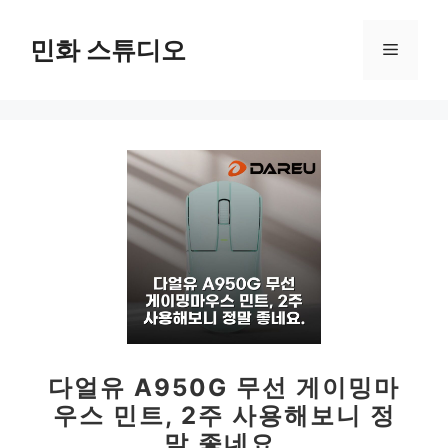
컨
텐
민화 스튜디오
메
츠
로
뉴
건
너
뛰
기
다얼유 A950G 무선 게이밍마
우스 민트, 2주 사용해보니 정
말 좋네요.