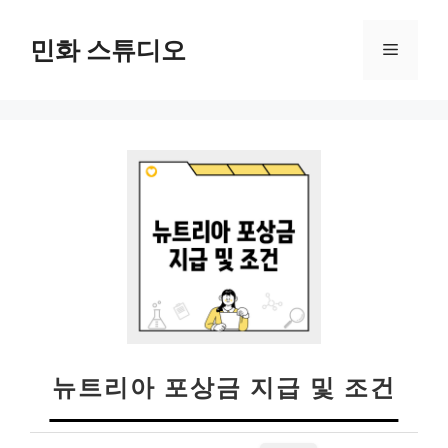
컨
텐
민화 스튜디오
메
츠
로
뉴
건
너
뛰
기
뉴트리아 포상금 지급 및 조건