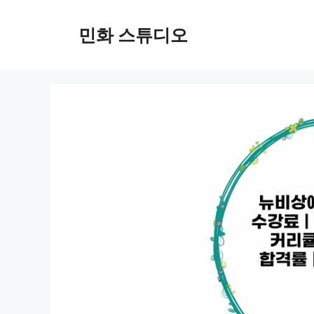
컨
텐
민화 스튜디오
츠
로
건
너
뛰
기