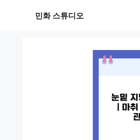
컨
텐
민화 스튜디오
츠
로
건
너
뛰
기