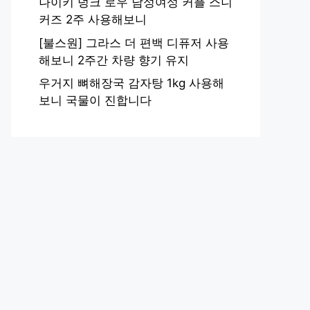
나이키 덩크 로우 남성여성 커플 스니
커즈 2주 사용해보니
[불스원] 그라스 더 편백 디퓨저 사용
해보니 2주간 차량 향기 유지
우거지 뼈해장국 감자탕 1kg 사용해
보니 국물이 진합니다