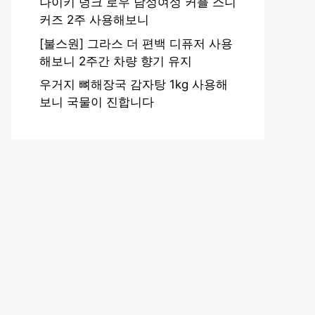
나이키 덩크 로우 남성여성 커플 스니
커즈 2주 사용해보니
[불스원] 그라스 더 편백 디퓨저 사용
해보니 2주간 차량 향기 유지
우거지 뼈해장국 감자탕 1kg 사용해
보니 국물이 진합니다