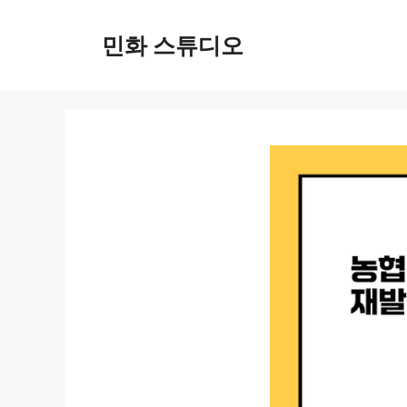
컨
텐
민화 스튜디오
츠
로
건
너
뛰
기