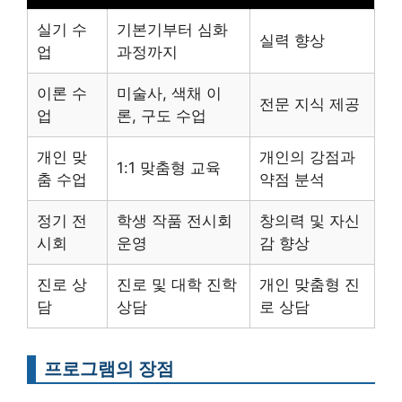
실기 수
기본기부터 심화
실력 향상
업
과정까지
이론 수
미술사, 색채 이
전문 지식 제공
업
론, 구도 수업
개인 맞
개인의 강점과
1:1 맞춤형 교육
춤 수업
약점 분석
정기 전
학생 작품 전시회
창의력 및 자신
시회
운영
감 향상
진로 상
진로 및 대학 진학
개인 맞춤형 진
담
상담
로 상담
프로그램의 장점