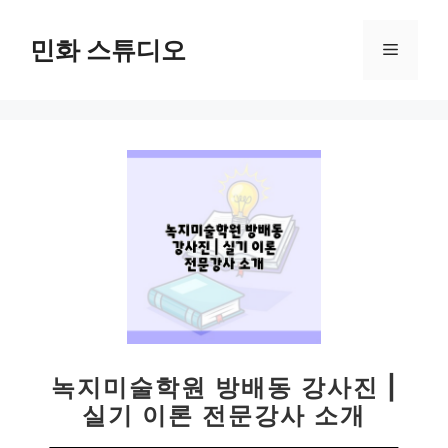
컨
텐
민화 스튜디오
메
츠
로
뉴
건
너
뛰
기
녹지미술학원 방배동 강사진 |
실기 이론 전문강사 소개