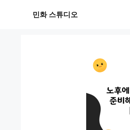
컨
텐
민화 스튜디오
츠
로
건
너
뛰
기