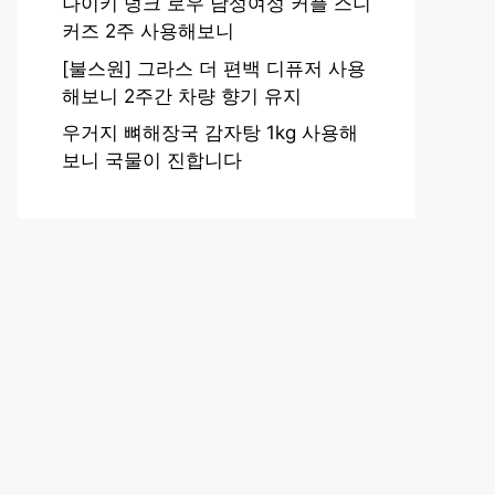
나이키 덩크 로우 남성여성 커플 스니
커즈 2주 사용해보니
[불스원] 그라스 더 편백 디퓨저 사용
해보니 2주간 차량 향기 유지
우거지 뼈해장국 감자탕 1kg 사용해
보니 국물이 진합니다