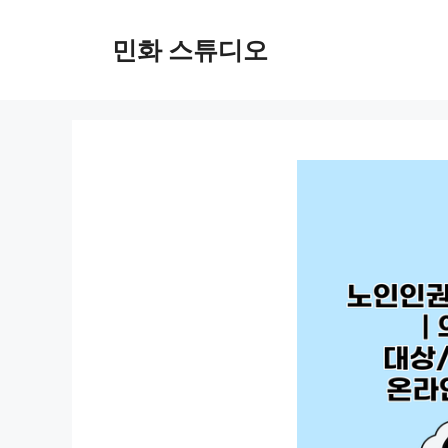
컨
텐
민화 스튜디오
츠
로
건
너
뛰
기