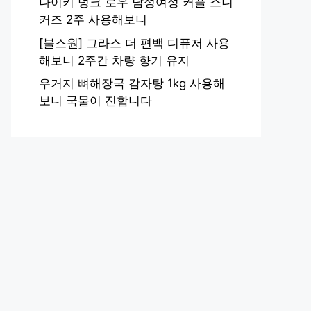
나이키 덩크 로우 남성여성 커플 스니
커즈 2주 사용해보니
[불스원] 그라스 더 편백 디퓨저 사용
해보니 2주간 차량 향기 유지
우거지 뼈해장국 감자탕 1kg 사용해
보니 국물이 진합니다