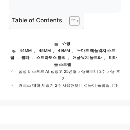
Table of Contents
카
쇼핑
테
태
44MM
,
45MM
,
49MM
,
노마드 애플워치 스트
고
그
랩
,
볼타
,
스트라토스 블랙
,
애플워치 울트라
,
티타
리
늄 스트랩
삼성 비스포크 AI 냉장고 25년형 사용해보니 2주 사용 후
기
캐로스 대형 제습기 2주 사용해보니 성능이 놀랍습니다