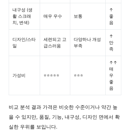
내구성 (생
↑
활 스크래
매우 우수
보통
좋
치, 변색)
음
↑
디자인/스타
세련되고 고
다양하나 개성
만
일
급스러움
부족
족
↑↑
매
가성비
⭐⭐⭐⭐⭐
⭐⭐⭐
우
좋
음
비교 분석 결과 가격은 비슷한 수준이거나 약간 높
을 수 있지만, 품질, 기능, 내구성, 디자인 면에서 확
실한 우위를 보입니다.