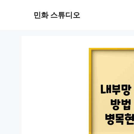
컨
텐
민화 스튜디오
츠
로
건
너
뛰
기