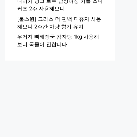
나이키 덩크 로우 남성여성 커플 스니
커즈 2주 사용해보니
[불스원] 그라스 더 편백 디퓨저 사용
해보니 2주간 차량 향기 유지
우거지 뼈해장국 감자탕 1kg 사용해
보니 국물이 진합니다