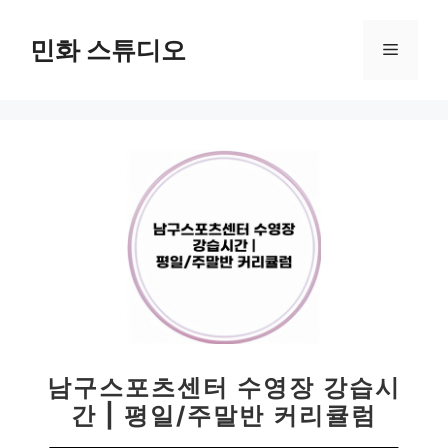
컨
텐
민화 스튜디오
메
츠
로
뉴
건
너
뛰
기
남구스포츠센터 수영장 강습시
간 | 평일/주말반 커리큘럼