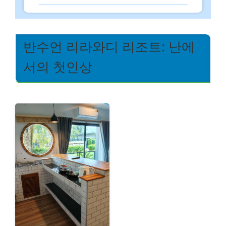
반수언 리라와디 리조트: 난에
서의 첫인상