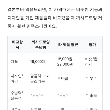
결론부터 말씀드리면,
이 가격대에서 비슷한 기능과
디자인을 가진 제품들과 비교했을 때
까사드로잉 제
품이 훨씬 만족스러웠어요.
비교항
까사드로잉
타 제품 평균
평가
목
수납함
18,000원 ~
비슷/합
가격
19,000원
22,000원
리적
디자인/
깔끔하고 고
무난함
↑ 우수
마감
급스러움
수납력/
⭐⭐⭐⭐⭐
⭐⭐⭐⭐
↑ 좋음
실용성
내구성
견고함
보통
↑ 우수