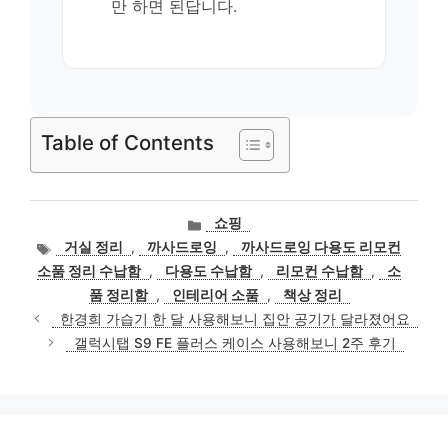
만 하면 된답니다.
Table of Contents
카
쇼핑
테
태
거실 정리
,
까사드로잉
,
까사드로잉 다용도 리모컨
고
그
소품 정리 수납함
,
다용도 수납함
,
리모컨 수납함
,
소
리
품 정리함
,
인테리어 소품
,
책상 정리
한경희 가습기 한 달 사용해보니 집안 공기가 달라졌어요
갤럭시탭 S9 FE 플러스 케이스 사용해보니 2주 후기