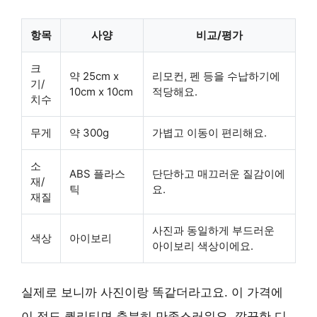
항목
사양
비교/평가
크
약 25cm x
리모컨, 펜 등을 수납하기에
기/
10cm x 10cm
적당해요.
치수
무게
약 300g
가볍고 이동이 편리해요.
소
ABS 플라스
단단하고 매끄러운 질감이에
재/
틱
요.
재질
사진과 동일하게 부드러운
색상
아이보리
아이보리 색상이에요.
실제로 보니까 사진이랑 똑같더라고요. 이 가격에
이 정도 퀄리티면 충분히 만족스러워요. 깔끔한 디