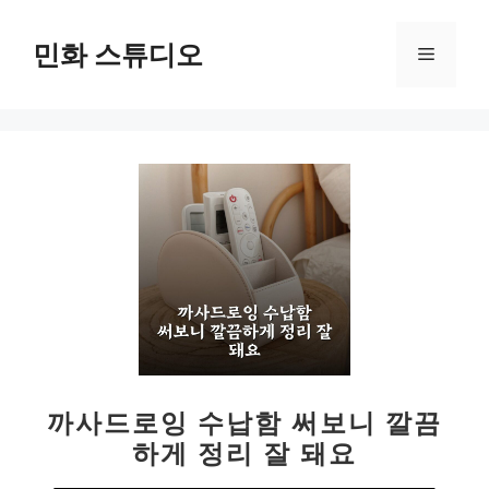
컨
텐
민화 스튜디오
메
츠
로
뉴
건
너
뛰
기
까사드로잉 수납함 써보니 깔끔
하게 정리 잘 돼요