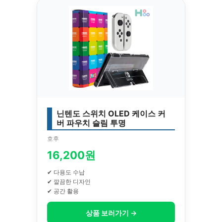
닌텐도 스위치 OLED 케이스 커
버 파우치 슬림 투명
호후
16,200원
✔ 다용도 수납
✔ 깔끔한 디자인
✔ 공간 활용
상품 보러가기 →