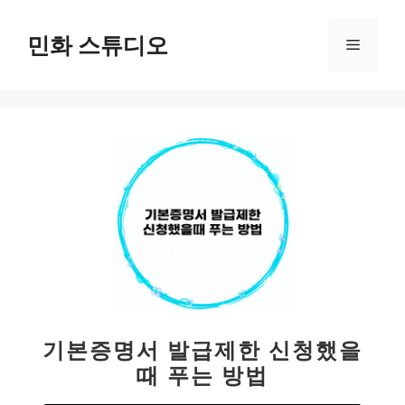
컨
텐
민화 스튜디오
메
츠
로
뉴
건
너
뛰
기
기본증명서 발급제한 신청했을
때 푸는 방법