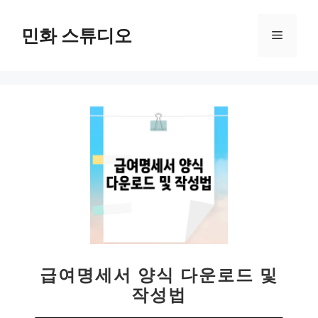
컨
텐
민화 스튜디오
메
츠
로
뉴
건
너
뛰
기
급여명세서 양식 다운로드 및
작성법