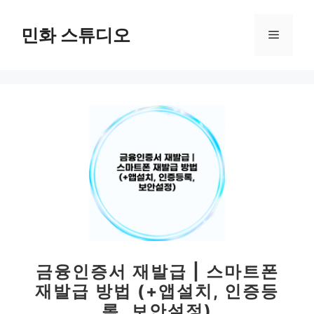
컨
텐
민화 스튜디오
메
츠
로
뉴
건
너
뛰
기
금융인증서 재발급 | 스마트폰
재발급 방법 (+앱설치, 인증등
록, 보안설정)