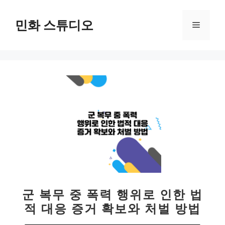
컨
텐
민화 스튜디오
메
츠
로
뉴
건
너
뛰
기
군 복무 중 폭력 행위로 인한 법
적 대응 증거 확보와 처벌 방법