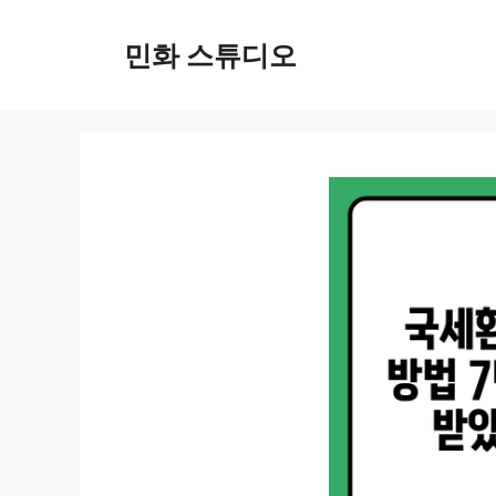
컨
텐
민화 스튜디오
츠
로
건
너
뛰
기