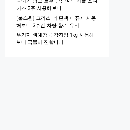
나이키 덩크 로우 남성여성 커플 스니
커즈 2주 사용해보니
[불스원] 그라스 더 편백 디퓨저 사용
해보니 2주간 차량 향기 유지
우거지 뼈해장국 감자탕 1kg 사용해
보니 국물이 진합니다