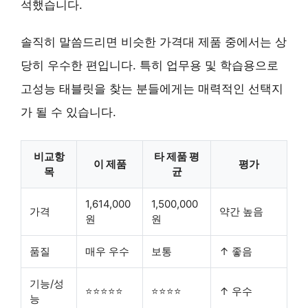
석했습니다.
솔직히 말씀드리면 비슷한 가격대 제품 중에서는 상
당히 우수한 편입니다. 특히 업무용 및 학습용으로
고성능 태블릿을 찾는 분들에게는 매력적인 선택지
가 될 수 있습니다.
비교항
타 제품 평
이 제품
평가
목
균
1,614,000
1,500,000
가격
약간 높음
원
원
품질
매우 우수
보통
↑ 좋음
기능/성
⭐⭐⭐⭐⭐
⭐⭐⭐⭐
↑ 우수
능