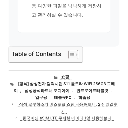
등 다양한 파일을 넉넉하게 저장하
고 관리하실 수 있습니다.
Table of Contents
카
쇼핑
테
태
[공식] 삼성전자 갤럭시탭 S11 울트라 WIFI 256GB 그레
고
그
이
,
삼성공식파트너 포디아이
,
안드로이드태블릿
,
리
업무용
,
태블릿PC
,
학습용
삼성 로봇청소기 비스포크 스팀 사용해보니, 2주 리얼후
기
한국이심 eSIM LTE 무제한 데이터 1일 사용해보니