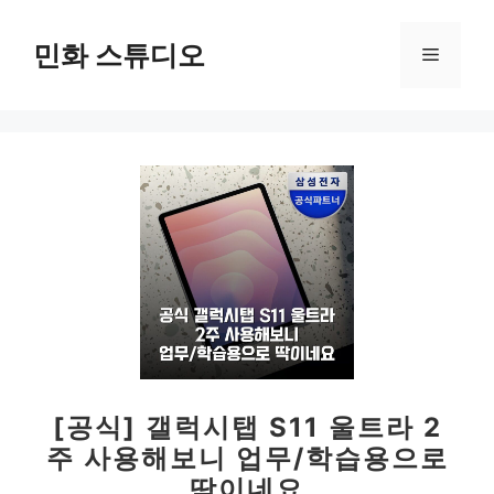
컨
텐
민화 스튜디오
메
츠
로
뉴
건
너
뛰
기
[공식] 갤럭시탭 S11 울트라 2
주 사용해보니 업무/학습용으로
딱이네요