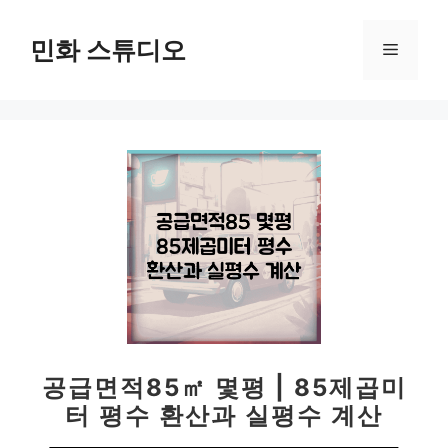
컨
텐
민화 스튜디오
메
츠
로
뉴
건
너
뛰
기
공급면적85㎡ 몇평 | 85제곱미
터 평수 환산과 실평수 계산