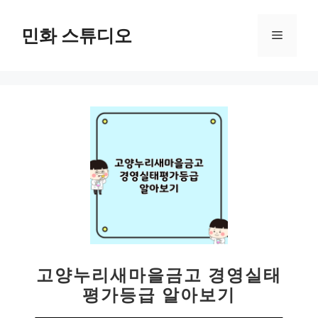
컨
텐
민화 스튜디오
메
츠
로
뉴
건
너
뛰
기
고양누리새마을금고 경영실태
평가등급 알아보기