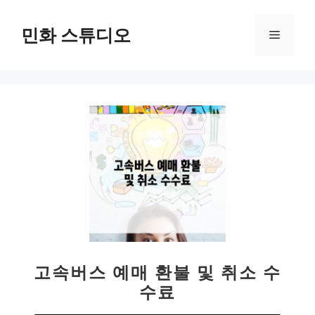
컨
텐
민화 스튜디오
메
츠
로
뉴
건
너
뛰
기
고속버스 예매 환불 및 취소 수
수료