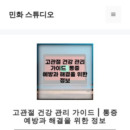
컨
텐
민화 스튜디오
메
츠
로
뉴
건
너
뛰
기
고관절 건강 관리 가이드 | 통증
예방과 해결을 위한 정보