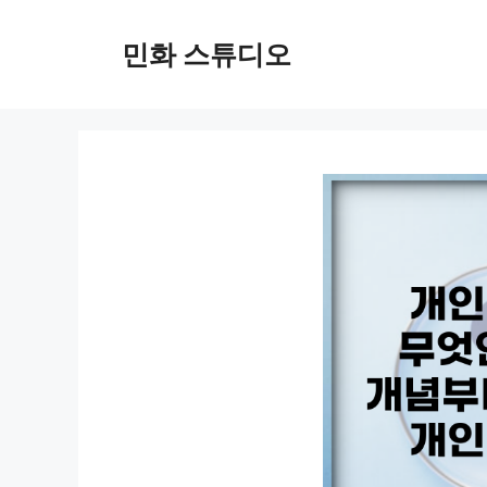
컨
텐
민화 스튜디오
츠
로
건
너
뛰
기