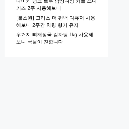
나이키 덩크 로우 남성여성 커플 스니
커즈 2주 사용해보니
[불스원] 그라스 더 편백 디퓨저 사용
해보니 2주간 차량 향기 유지
우거지 뼈해장국 감자탕 1kg 사용해
보니 국물이 진합니다