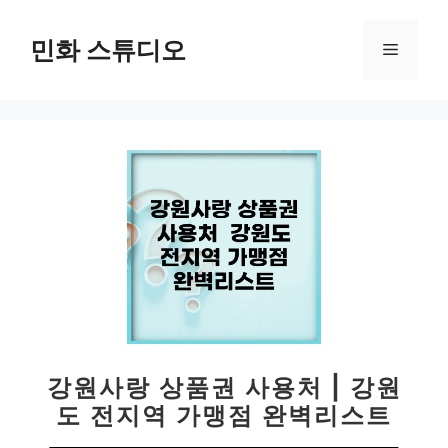
컨
텐
민화 스튜디오
메
츠
로
뉴
건
너
뛰
기
강원사랑 상품권 사용처 | 강원
도 전지역 가맹점 완벽리스트