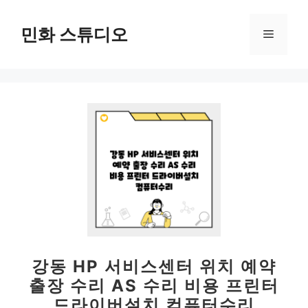
컨
텐
민화 스튜디오
메
츠
로
뉴
건
너
뛰
기
강동 HP 서비스센터 위치 예약
출장 수리 AS 수리 비용 프린터
드라이버설치 컴퓨터수리