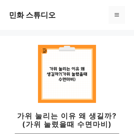
컨
텐
민화 스튜디오
메
츠
로
뉴
건
너
뛰
기
가위 눌리는 이유 왜 생길까?
(가위 눌렸을때 수면마비)